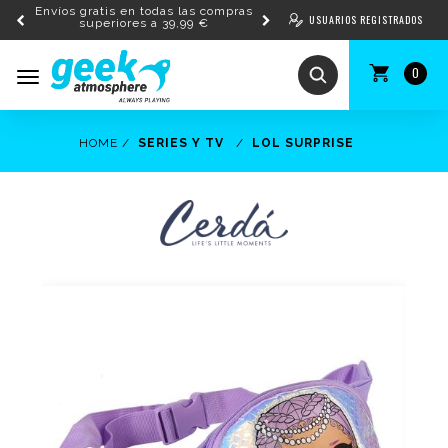
Envíos gratis en todas las compras
USUARIOS REGISTRADOS
superiores a 39,99 €
0
Toggle
navigation
HOME
SERIES Y TV
LOL SURPRISE