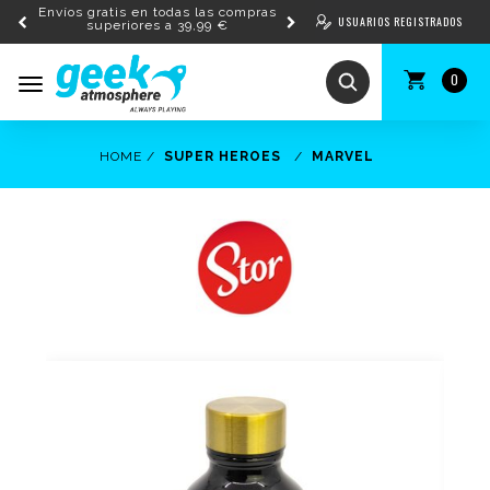
Envíos gratis en todas las compras
USUARIOS REGISTRADOS
superiores a 39,99 €
0
Toggle
navigation
HOME
SUPER HEROES
MARVEL