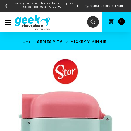
Envíos gratis en todas las compras
USUARIOS REGISTRADOS
superiores a 39,99 €
0
Toggle
navigation
HOME
SERIES Y TV
MICKEY Y MINNIE