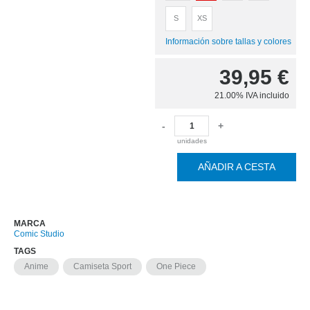
S
XS
Información sobre tallas y colores
39,95
€
21.00%
IVA incluido
-
+
unidades
AÑADIR A CESTA
MARCA
Comic Studio
TAGS
Anime
Camiseta Sport
One Piece