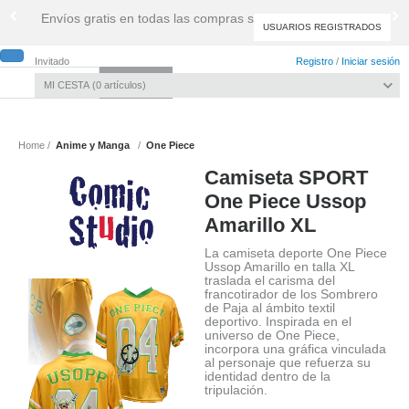
Envíos gratis en todas las compras superiores a 39,99 €
USUARIOS REGISTRADOS
Invitado
Registro
/
Iniciar sesión
MI CESTA
0
artículos
Toggle
navigati
Home
Anime y Manga
One Piece
Camiseta SPORT
One Piece Ussop
Amarillo XL
La camiseta deporte One Piece
Ussop Amarillo en talla XL
traslada el carisma del
francotirador de los Sombrero
de Paja al ámbito textil
deportivo. Inspirada en el
universo de One Piece,
incorpora una gráfica vinculada
al personaje que refuerza su
identidad dentro de la
tripulación.