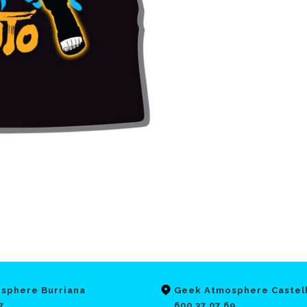
sphere Burriana
Geek Atmosphere Castel
7
600 37 07 69