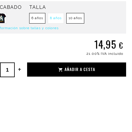
CABADO
TALLA
6 años
8 años
10 años
formación sobre tallas y colores
14,95
€
21.00%
IVA incluido
+
AÑADIR A CESTA