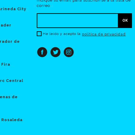
Indique su email para suscribirse a la lista de
correo
rineda City
hader
He leído y acepto la
política de privacidad
rador de
 Fira
rc Central
enas de
 Rosaleda