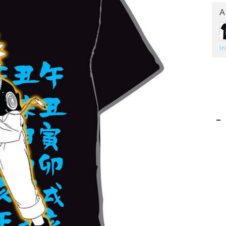
A
In
-