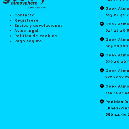
Geek Atmo
613 22 41 
Contacto
Regístrese
Geek Atmo
Envíos y devoluciones
613 22 46 
Aviso legal
Política de cookies
Geek Atmo
Pago seguro
685 28 78 
Geek Atmo
670 40 40 
Geek Atmos
xxx xx xx x
Geek Atmo
xxx xx xx x
Pedidos (
Lunes-Vier
680 44 99 