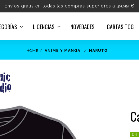
Envíos gratis en todas las compras superiores a 39,99 €
EGORÍAS
LICENCIAS
NOVEDADES
CARTAS TCG
HOME
ANIME Y MANGA
NARUTO
C
EN