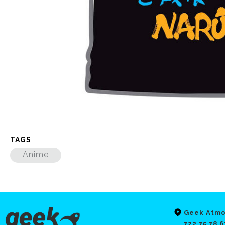
TAGS
Anime
Geek Atmo
722 75 78 6