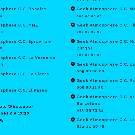
sphere C.C. Bonaire
Geek Atmosphere C.C. Ma
21
xxx xx xx xx
sphere C.C. MN4
Geek Atmosphere C.C. T
64
xxx xx xx xx
sphere C.C. Epicentre
Geek Atmosphere C.C. Mi
70
Burgos
xxx xx xx xx
sphere C.C. La Veronica
59
Geek Atmosphere C.C. La
665 88 08 80
phere C.C. La Sierra
x
Geek Atmosphere C.C. Pa
665 88 11 55
sphere C.C. El Paseo
x
Geek Atmosphere C.C. Ar
Barcelona
solo Whatsapp)
628 29 73 34
nes 9 a 17:30
05
Geek Atmosphere C.C. La
624 21 06 36