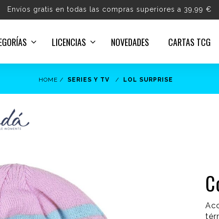
Envíos gratis en todas las compras superiores a 39,99 €
EGORÍAS
LICENCIAS
NOVEDADES
CARTAS TCG
HOME
SERIES Y TV
LOL SURPRISE
C
Acc
tér