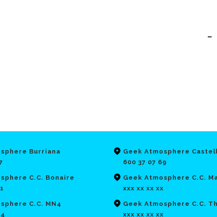
-
sphere Burriana
Geek Atmosphere Castel
7
600 37 07 69
sphere C.C. Bonaire
Geek Atmosphere C.C. Ma
21
xxx xx xx xx
sphere C.C. MN4
Geek Atmosphere C.C. T
64
xxx xx xx xx