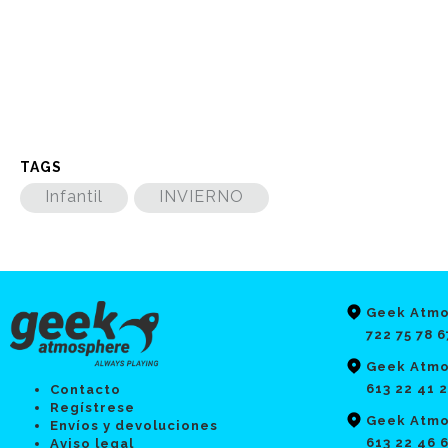
TAGS
Infantil
INVIERNO
Geek Atmo
722 75 78 6
Geek Atmo
613 22 41 
Contacto
Regístrese
Geek Atmo
Envíos y devoluciones
613 22 46 
Aviso legal