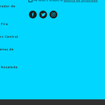
He leído y acepto la
política de privacidad
rador de
 Fira
rc Central
enas de
 Rosaleda