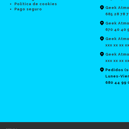
Política de cookies
Geek Atmo
Pago seguro
685 28 78 
Geek Atmo
670 40 40 
Geek Atmos
xxx xx xx x
Geek Atmo
xxx xx xx x
Pedidos (
Lunes-Vier
680 44 99 