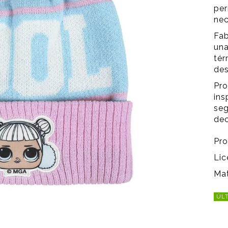
per
nec
Fab
una
tér
des
Pro
ins
seg
dec
Pro
Lic
Mat
ÚLT