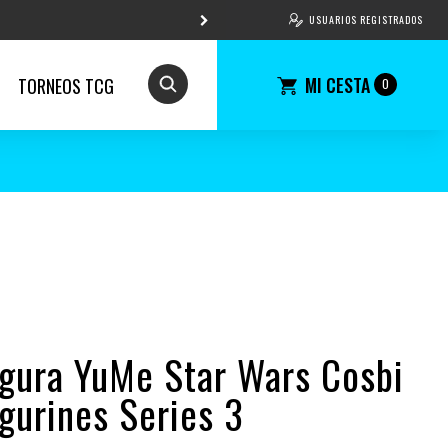
USUARIOS REGISTRADOS
MI CESTA
TORNEOS TCG
0
igura YuMe Star Wars Cosbi
igurines Series 3