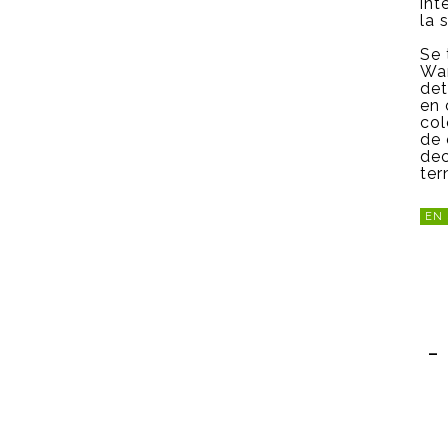
int
la s
Se 
War
det
en 
col
de 
dec
ter
EN
-