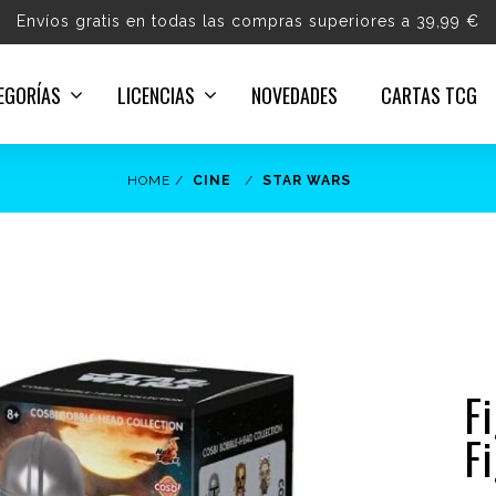
Envíos gratis en todas las compras superiores a 39,99 €
EGORÍAS
LICENCIAS
NOVEDADES
CARTAS TCG
HOME
CINE
STAR WARS
F
F