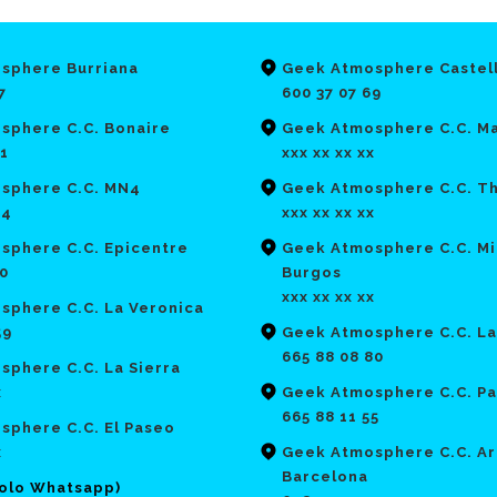
sphere Burriana
Geek Atmosphere Castel
7
600 37 07 69
sphere C.C. Bonaire
Geek Atmosphere C.C. Ma
21
xxx xx xx xx
sphere C.C. MN4
Geek Atmosphere C.C. T
64
xxx xx xx xx
sphere C.C. Epicentre
Geek Atmosphere C.C. Mi
70
Burgos
xxx xx xx xx
sphere C.C. La Veronica
59
Geek Atmosphere C.C. La
665 88 08 80
phere C.C. La Sierra
x
Geek Atmosphere C.C. Pa
665 88 11 55
sphere C.C. El Paseo
x
Geek Atmosphere C.C. Ar
Barcelona
solo Whatsapp)