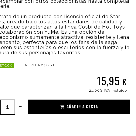
ercambiar con otros coleccionistas hasta completar
erie.
trata de un producto con licencia oficial de Star
s, creado bajo los altos estándares de calidad y
alle que caracterizan a la línea Cosbi de Hot Toys
colaboración con YuMe. Es una opción de
eccionismo sumamente atractiva, resistente y llena
encanto, perfecta para que los fans de la saga
oren sus estanterías o escritorios con la fuerza y la
nura de sus personajes favoritos
ENTREGA 24/48 H
 STOCK
15,95
€
21.00%
IVA incluido
+
AÑADIR A CESTA