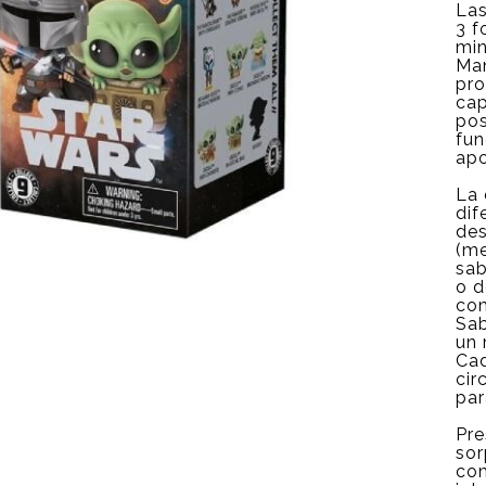
Las
3 f
min
Man
pro
cap
pos
fun
apo
La 
dif
des
(me
sab
o d
com
Sab
un 
Cad
cir
par
Pre
sor
com