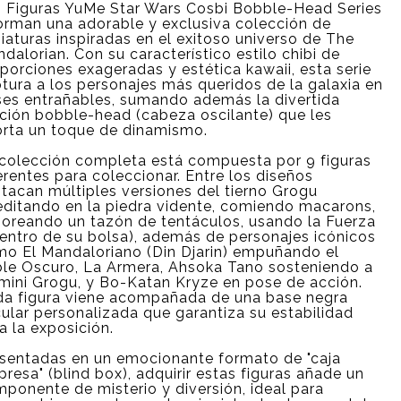
 Figuras YuMe Star Wars Cosbi Bobble-Head Series
orman una adorable y exclusiva colección de
iaturas inspiradas en el exitoso universo de The
dalorian. Con su característico estilo chibi de
porciones exageradas y estética kawaii, esta serie
tura a los personajes más queridos de la galaxia en
es entrañables, sumando además la divertida
ción bobble-head (cabeza oscilante) que les
rta un toque de dinamismo.
colección completa está compuesta por 9 figuras
erentes para coleccionar. Entre los diseños
tacan múltiples versiones del tierno Grogu
ditando en la piedra vidente, comiendo macarons,
oreando un tazón de tentáculos, usando la Fuerza
entro de su bolsa), además de personajes icónicos
o El Mandaloriano (Din Djarin) empuñando el
le Oscuro, La Armera, Ahsoka Tano sosteniendo a
mini Grogu, y Bo-Katan Kryze en pose de acción.
a figura viene acompañada de una base negra
cular personalizada que garantiza su estabilidad
a la exposición.
sentadas en un emocionante formato de "caja
presa" (blind box), adquirir estas figuras añade un
ponente de misterio y diversión, ideal para