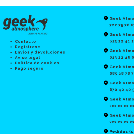
Geek Atmo
722 75 78 6
Geek Atmo
613 22 41 
Contacto
Regístrese
Geek Atmo
Envíos y devoluciones
613 22 46 
Aviso legal
Política de cookies
Geek Atmo
Pago seguro
685 28 78 
Geek Atmo
670 40 40 
Geek Atmos
xxx xx xx x
Geek Atmo
xxx xx xx x
Pedidos (