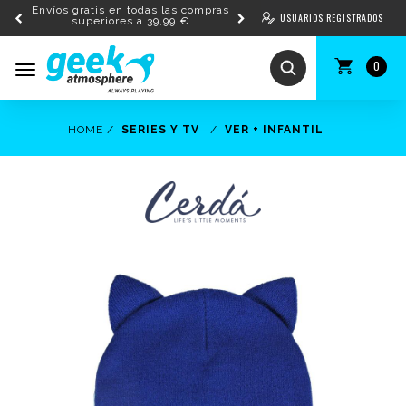
Envíos gratis en todas las compras
USUARIOS REGISTRADOS
superiores a 39,99 €
0
Toggle
navigation
HOME
SERIES Y TV
VER + INFANTIL