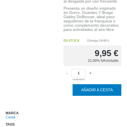
al desgaste por uso frecuente.
Presenta un diseño inspirado
en Gorro, Guantes Y Braga
Gabby Dollhouse, ideal para
seguidores de la franquicia o
como complemento decorativo
para actividades al aire libre.
EN STOCK
Entrega 24/48 h
9,95
€
21.00%
IVA incluido
-
+
unidades
AÑADIR A CESTA
MARCA
Cerdá
TAGS