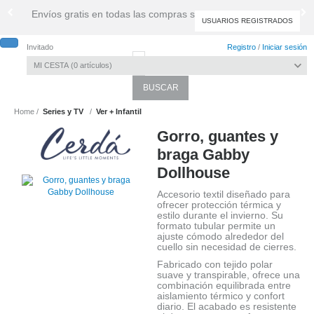
Envíos gratis en todas las compras superiores a 39,99 €
USUARIOS REGISTRADOS
Invitado
Registro
/
Iniciar sesión
MI CESTA
0
artículos
Toggle
navigati
Home
Series y TV
Ver + Infantil
Gorro, guantes y
braga Gabby
Dollhouse
Accesorio textil diseñado para
ofrecer protección térmica y
estilo durante el invierno. Su
formato tubular permite un
ajuste cómodo alrededor del
cuello sin necesidad de cierres.
Fabricado con tejido polar
suave y transpirable, ofrece una
combinación equilibrada entre
aislamiento térmico y confort
diario. El acabado es resistente