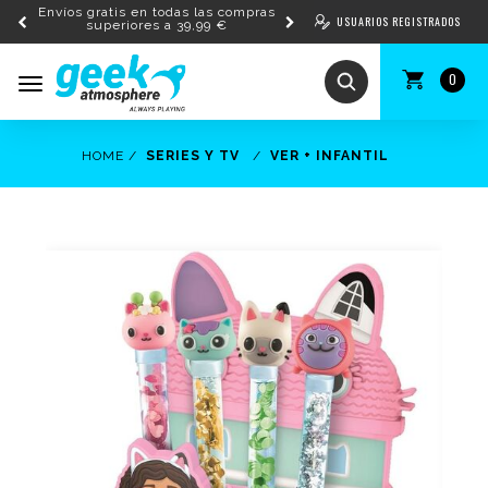
Envíos gratis en todas las compras
USUARIOS REGISTRADOS
superiores a 39,99 €
0
Toggle
navigation
HOME
SERIES Y TV
VER + INFANTIL