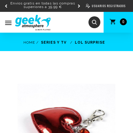
Envíos gratis en todas las compras
USUARIOS REGISTRADOS
superiores a 39,99 €
0
Toggle
navigation
HOME
SERIES Y TV
LOL SURPRISE