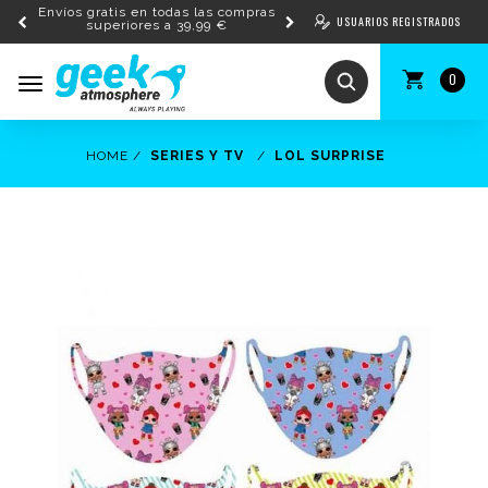
Envíos gratis en todas las compras
USUARIOS REGISTRADOS
superiores a 39,99 €
0
Toggle
navigation
HOME
SERIES Y TV
LOL SURPRISE