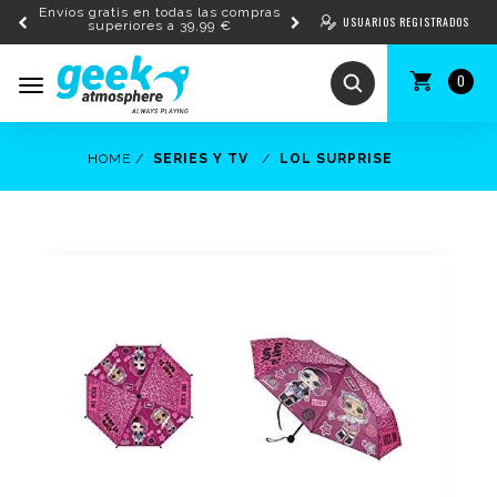
Envíos gratis en todas las compras
USUARIOS REGISTRADOS
superiores a 39,99 €
0
Toggle
navigation
HOME
SERIES Y TV
LOL SURPRISE