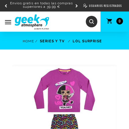
Envíos gratis en todas las compras
USUARIOS REGISTRADOS
superiores a 39,99 €
0
Toggle
navigation
HOME
SERIES Y TV
LOL SURPRISE