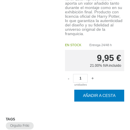
aporta un valor añadido tanto
durante el montaje como en su
exhibición final. Producto con
licencia oficial de Harry Potter,
lo que garantiza la autenticidad
del diseño y su fidelidad al
universo original de la
franquicia.
EN STOCK
Entrega 24/48 h
9,95
€
21.00%
IVA incluido
-
+
unidades
AÑADIR A CESTA
TAGS
Orgullo Friki