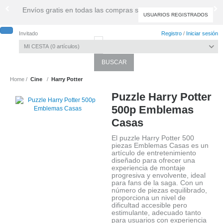
Envíos gratis en todas las compras superiores a 39,99 €
USUARIOS REGISTRADOS
Invitado
Registro
/
Iniciar sesión
MI CESTA
0
artículos
Toggle
navigati
Home
Cine
Harry Potter
Puzzle Harry Potter
500p Emblemas
Casas
El puzzle Harry Potter 500
piezas Emblemas Casas es un
artículo de entretenimiento
diseñado para ofrecer una
experiencia de montaje
progresiva y envolvente, ideal
para fans de la saga. Con un
número de piezas equilibrado,
proporciona un nivel de
dificultad accesible pero
estimulante, adecuado tanto
para usuarios con experiencia