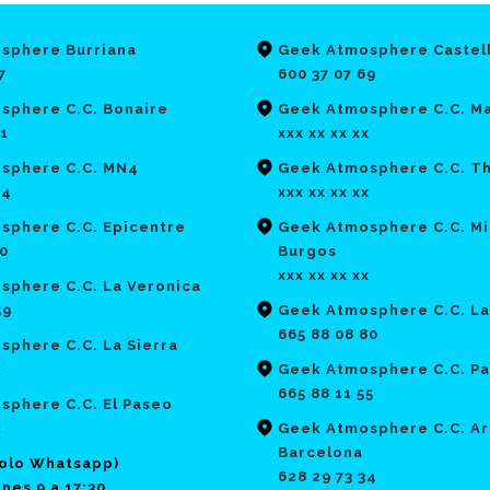
sphere Burriana
Geek Atmosphere Castel
7
600 37 07 69
sphere C.C. Bonaire
Geek Atmosphere C.C. Ma
21
xxx xx xx xx
sphere C.C. MN4
Geek Atmosphere C.C. T
64
xxx xx xx xx
sphere C.C. Epicentre
Geek Atmosphere C.C. Mi
70
Burgos
xxx xx xx xx
sphere C.C. La Veronica
59
Geek Atmosphere C.C. La
665 88 08 80
phere C.C. La Sierra
x
Geek Atmosphere C.C. Pa
665 88 11 55
sphere C.C. El Paseo
x
Geek Atmosphere C.C. Ar
Barcelona
solo Whatsapp)
628 29 73 34
nes 9 a 17:30