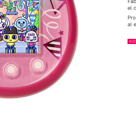
Fab
el 
Pro
al 
AG