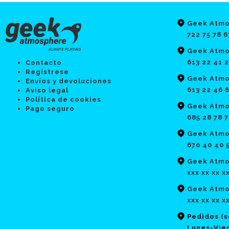
Geek Atmo
722 75 78 6
Geek Atmo
613 22 41 
Contacto
Regístrese
Geek Atmo
Envíos y devoluciones
613 22 46 
Aviso legal
Política de cookies
Geek Atmo
Pago seguro
685 28 78 
Geek Atmo
670 40 40 
Geek Atmos
xxx xx xx x
Geek Atmo
xxx xx xx x
Pedidos (
Lunes-Vier