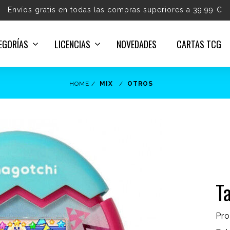
Envíos gratis en todas las compras superiores a 39,99 €
EGORÍAS
LICENCIAS
NOVEDADES
CARTAS TCG
HOME
MIX
OTROS
T
Pro