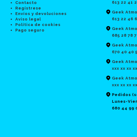
613 22 41 
Contacto
Regístrese
Geek Atmo
Envíos y devoluciones
613 22 46 
Aviso legal
Política de cookies
Geek Atmo
Pago seguro
685 28 78 
Geek Atmo
670 40 40 
Geek Atmos
xxx xx xx x
Geek Atmo
xxx xx xx x
Pedidos (
Lunes-Vier
680 44 99 