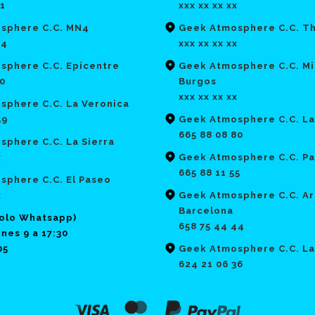
21
xxx xx xx xx
sphere C.C. MN4
Geek Atmosphere C.C. T
64
xxx xx xx xx
sphere C.C. Epicentre
Geek Atmosphere C.C. Mi
70
Burgos
xxx xx xx xx
sphere C.C. La Veronica
59
Geek Atmosphere C.C. La
665 88 08 80
phere C.C. La Sierra
x
Geek Atmosphere C.C. Pa
665 88 11 55
sphere C.C. El Paseo
x
Geek Atmosphere C.C. Ar
Barcelona
solo Whatsapp)
658 75 44 44
nes 9 a 17:30
05
Geek Atmosphere C.C. La
624 21 06 36