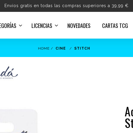
Envíos gratis en todas las compras superiores a 39,99 €
EGORÍAS
LICENCIAS
NOVEDADES
CARTAS TCG
HOME
CINE
STITCH
A
S