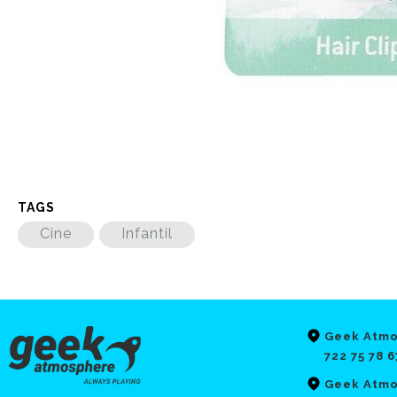
TAGS
Cine
Infantil
Geek Atmo
722 75 78 6
Geek Atmo