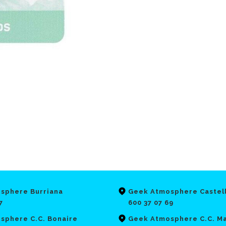
sphere Burriana
Geek Atmosphere Castel
7
600 37 07 69
sphere C.C. Bonaire
Geek Atmosphere C.C. Ma