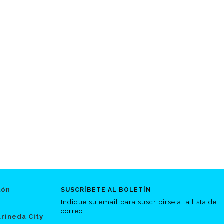
lón
SUSCRÍBETE AL BOLETÍN
Indique su email para suscribirse a la lista de
correo
rineda City