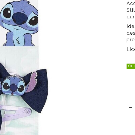
Acc
Sti
dur
Ide
des
pre
Lic
ÚLT
-