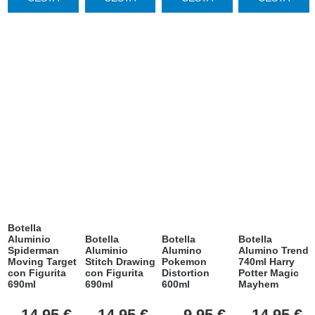
Botella
Aluminio
Botella
Botella
Botella
Spiderman
Aluminio
Alumino
Alumino Trend
Moving Target
Stitch Drawing
Pokemon
740ml Harry
con Figurita
con Figurita
Distortion
Potter Magic
690ml
690ml
600ml
Mayhem
14,95
€
14,95
€
9,95
€
14,95
€