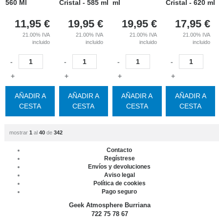
560 Ml
Cristal - 585 ml
ml
Cristal - 620 ml
11,95
€
19,95
€
19,95
€
17,95
€
21.00%
IVA
21.00%
IVA
21.00%
IVA
21.00%
IVA
incluido
incluido
incluido
incluido
-
-
-
-
+
+
+
+
AÑADIR A
AÑADIR A
AÑADIR A
AÑADIR A
CESTA
CESTA
CESTA
CESTA
mostrar
1
al
40
de
342
Contacto
Regístrese
Envíos y devoluciones
Aviso legal
Política de cookies
Pago seguro
Geek Atmosphere Burriana
722 75 78 67