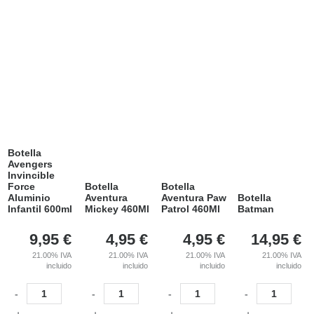
Botella
Avengers
Invincible
Force
Botella
Botella
Aluminio
Aventura
Aventura Paw
Botella
Infantil 600ml
Mickey 460Ml
Patrol 460Ml
Batman
9,95
€
4,95
€
4,95
€
14,95
€
21.00%
IVA
21.00%
IVA
21.00%
IVA
21.00%
IVA
incluido
incluido
incluido
incluido
-
-
-
-