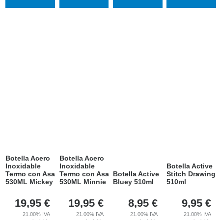
Botella Acero
Botella Acero
Inoxidable
Inoxidable
Botella Active
Termo con Asa
Termo con Asa
Botella Active
Stitch Drawing
530ML Mickey
530ML Minnie
Bluey 510ml
510ml
19,95
€
19,95
€
8,95
€
9,95
€
21.00%
IVA
21.00%
IVA
21.00%
IVA
21.00%
IVA