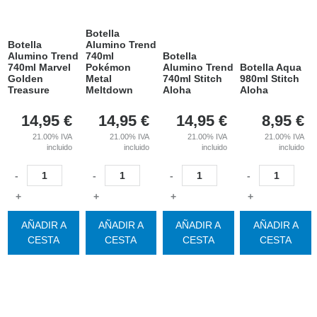
Botella
Botella
Alumino Trend
Alumino Trend
740ml
Botella
740ml Marvel
Pokémon
Alumino Trend
Botella Aqua
Golden
Metal
740ml Stitch
980ml Stitch
Treasure
Meltdown
Aloha
Aloha
14,95
€
14,95
€
14,95
€
8,95
€
21.00%
IVA
21.00%
IVA
21.00%
IVA
21.00%
IVA
incluido
incluido
incluido
incluido
-
-
-
-
+
+
+
+
AÑADIR A
AÑADIR A
AÑADIR A
AÑADIR A
CESTA
CESTA
CESTA
CESTA