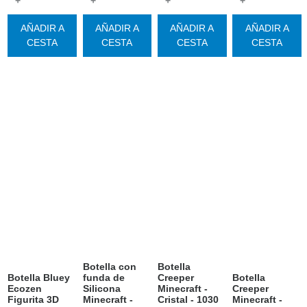
+
+
+
+
AÑADIR A
AÑADIR A
AÑADIR A
AÑADIR A
CESTA
CESTA
CESTA
CESTA
Botella con
Botella
Botella Bluey
funda de
Creeper
Botella
Ecozen
Silicona
Minecraft -
Creeper
Figurita 3D
Minecraft -
Cristal - 1030
Minecraft -