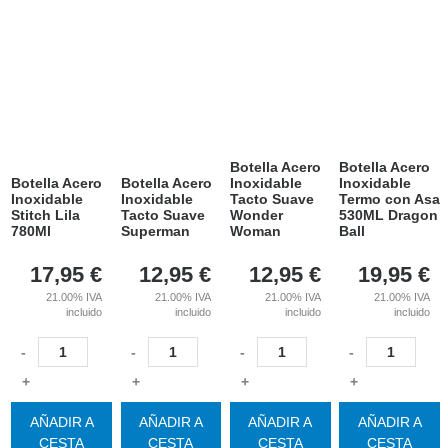
Botella Acero
Botella Acero
Botella Acero
Botella Acero
Inoxidable
Inoxidable
Inoxidable
Inoxidable
Tacto Suave
Termo con Asa
Stitch Lila
Tacto Suave
Wonder
530ML Dragon
780Ml
Superman
Woman
Ball
17,95
€
12,95
€
12,95
€
19,95
€
21.00%
IVA
21.00%
IVA
21.00%
IVA
21.00%
IVA
incluido
incluido
incluido
incluido
-
-
-
-
+
+
+
+
AÑADIR A
AÑADIR A
AÑADIR A
AÑADIR A
CESTA
CESTA
CESTA
CESTA