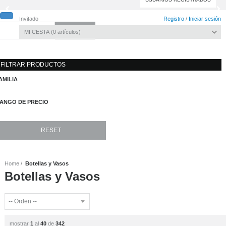
Invitado
Registro
/
Iniciar sesión
MI CESTA
0
artículos
Toggle
navigati
FILTRAR PRODUCTOS
AMILIA
ANGO DE PRECIO
Home
Botellas y Vasos
Botellas y Vasos
mostrar
1
al
40
de
342