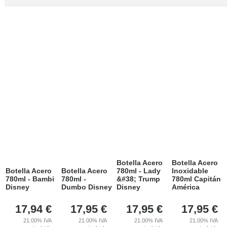
Botella Acero
Botella Acero
Botella Acero
Botella Acero
780ml - Lady
Inoxidable
780ml - Bambi
780ml -
&#38; Trump
780ml Capitán
Disney
Dumbo Disney
Disney
América
17,94
€
17,95
€
17,95
€
17,95
€
21.00%
IVA
21.00%
IVA
21.00%
IVA
21.00%
IVA