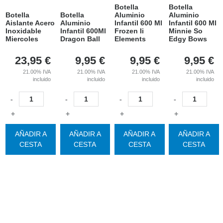
Botella
Botella
Botella
Botella
Aluminio
Aluminio
Aislante Acero
Aluminio
Infantil 600 Ml
Infantil 600 Ml
Inoxidable
Infantil 600Ml
Frozen Ii
Minnie So
Miercoles
Dragon Ball
Elements
Edgy Bows
23,95
€
9,95
€
9,95
€
9,95
€
21.00%
IVA
21.00%
IVA
21.00%
IVA
21.00%
IVA
incluido
incluido
incluido
incluido
-
-
-
-
+
+
+
+
AÑADIR A
AÑADIR A
AÑADIR A
AÑADIR A
CESTA
CESTA
CESTA
CESTA