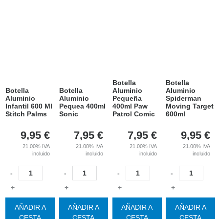
Botella
Botella
Botella
Botella
Aluminio
Aluminio
Aluminio
Aluminio
Pequeña
Spiderman
Infantil 600 Ml
Pequea 400ml
400ml Paw
Moving Target
Stitch Palms
Sonic
Patrol Comic
600ml
9,95
€
7,95
€
7,95
€
9,95
€
21.00%
IVA
21.00%
IVA
21.00%
IVA
21.00%
IVA
incluido
incluido
incluido
incluido
-
-
-
-
+
+
+
+
AÑADIR A
AÑADIR A
AÑADIR A
AÑADIR A
CESTA
CESTA
CESTA
CESTA