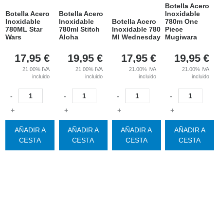
Botella Acero
Botella Acero
Botella Acero
Inoxidable
Inoxidable
Inoxidable
Botella Acero
780m One
780ML Star
780ml Stitch
Inoxidable 780
Piece
Wars
Aloha
Ml Wednesday
Mugiwara
17,95
€
19,95
€
17,95
€
19,95
€
21.00%
IVA
21.00%
IVA
21.00%
IVA
21.00%
IVA
incluido
incluido
incluido
incluido
-
-
-
-
+
+
+
+
AÑADIR A
AÑADIR A
AÑADIR A
AÑADIR A
CESTA
CESTA
CESTA
CESTA