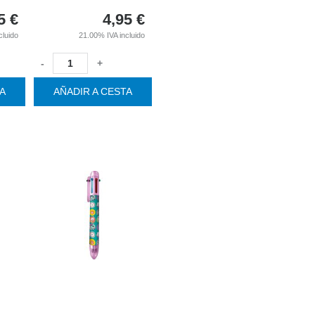
5
€
4,95
€
cluido
21.00%
IVA incluido
-
+
TA
AÑADIR A CESTA