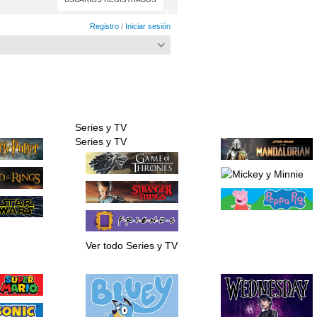
Registro
/
Iniciar sesión
Series y TV
icina
Coleccionables
Series y TV
 vasos
Cartas TCG
Figuras
 y baño
Funko POP
Llavero Pocket POP!
Réplicas
Ver todo Series y TV
n
Juegos y juguetes
Figuras de acción