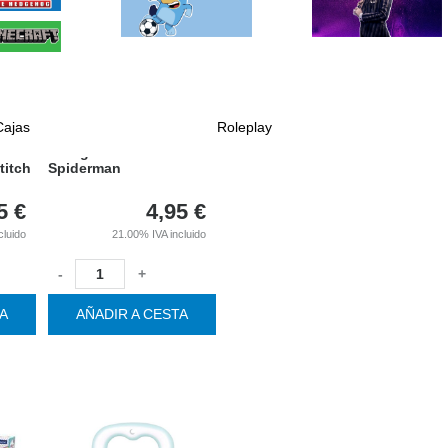
Juegos de mesa
Muñecas y accesorios
Peluches
Puzzles y manualidades
Cajas
Roleplay
Aerografo Marvel
titch
Spiderman
5
€
4,95
€
cluido
21.00%
IVA incluido
-
+
TA
AÑADIR A CESTA