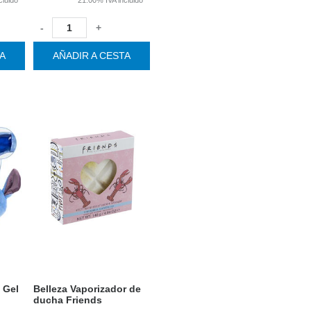
-
+
TA
AÑADIR A CESTA
 Gel
Belleza Vaporizador de
ducha Friends