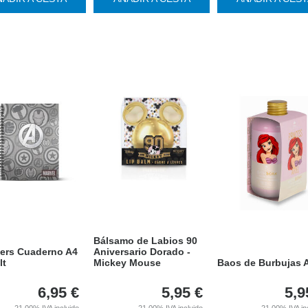
Bálsamo de Labios 90
ers Cuaderno A4
Aniversario Dorado -
lt
Mickey Mouse
Baos de Burbujas A
6,95
€
5,95
€
5,9
21.00%
IVA incluido
21.00%
IVA incluido
21.00%
IVA in