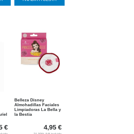
Belleza Disney
Almohadillas Faciales
Limpiadoras La Bella y
riel
la Bestia
5
€
4,95
€
cluido
21.00%
IVA incluido