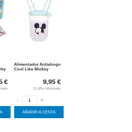
Alimentador Antiahogo
itty
Cool Like Mickey
5
€
9,95
€
cluido
21.00%
IVA incluido
-
+
TA
AÑADIR A CESTA