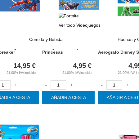
Música y Sonido
Felpudos
Geek gadgets
Lámparas
Móvil
Posters
Ver todo Videojuegos
Ordenador y Consola
Mobiliario
Comida y Bebida
Huchas y 
or Avengers
Aerografo Disney
breaker
Princesas
Aerografo Disney S
14,95
€
4,95
€
4,9
21.00%
IVA incluido
21.00%
IVA incluido
21.00%
IVA in
+
-
+
-
+
ÑADIR A CESTA
AÑADIR A CESTA
AÑADIR A CES