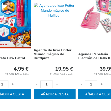
Agenda de luxe Potter
Mundo mágico de
Agenda Papelería
rafo Paw Patrol
Hufflpuff
Electrónica Hello K
4,95
€
19,95
€
39,9
21.00%
IVA incluido
21.00%
IVA incluido
21.00%
IVA in
+
-
+
-
+
ÑADIR A CESTA
AÑADIR A CESTA
AÑADIR A CES