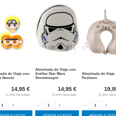
Almohada de Viaje con
ada de Viaje con
Antifaz Star Wars
Almohada de Viaje
z Naruto
Stormtrooper
Pusheen
14,95
€
14,95
€
19,9
21.00%
IVA incluido
21.00%
IVA incluido
21.00%
IVA in
+
-
+
-
+
ÑADIR A CESTA
AÑADIR A CESTA
AÑADIR A CES