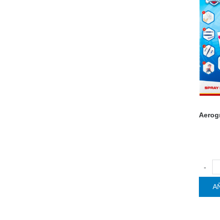
Aerog
-
A