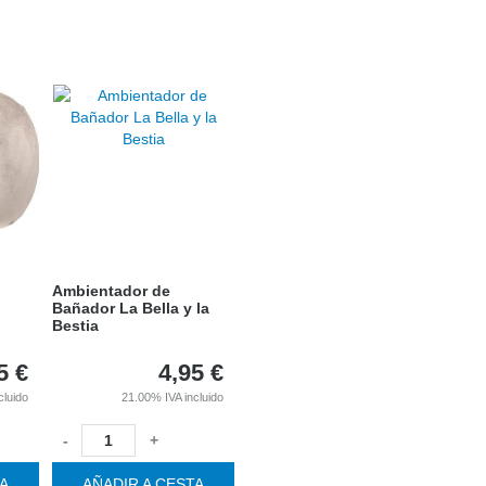
Ambientador de
Bañador La Bella y la
Bestia
5
€
4,95
€
cluido
21.00%
IVA incluido
-
+
TA
AÑADIR A CESTA