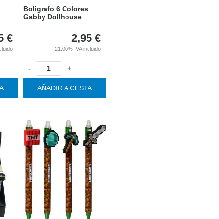
Boligrafo 6 Colores
Gabby Dollhouse
5
€
2,95
€
cluido
21.00%
IVA incluido
-
+
TA
AÑADIR A CESTA