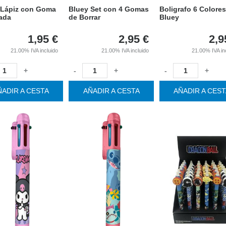
 Lápiz con Goma
Bluey Set con 4 Gomas
Boligrafo 6 Colores
ada
de Borrar
Bluey
1,95
€
2,95
€
2,9
21.00%
IVA incluido
21.00%
IVA incluido
21.00%
IVA in
+
-
+
-
+
ÑADIR A CESTA
AÑADIR A CESTA
AÑADIR A CES