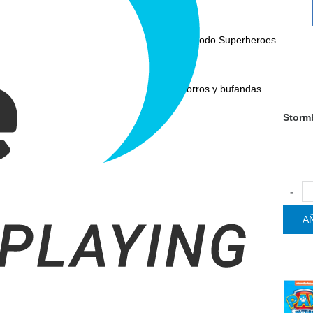
Mascotas
Paraguas
Ver todo Superheroes
Artículos de moda
Gorras
Gorros y bufandas
Abrid
Storm
-
A