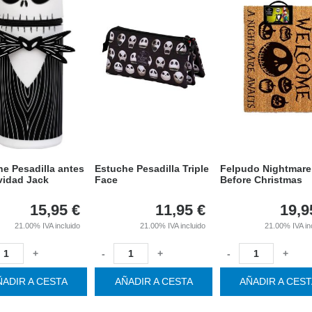
e Pesadilla antes
Estuche Pesadilla Triple
Felpudo Nightmare
vidad Jack
Face
Before Christmas
15,95
€
11,95
€
19,9
21.00%
IVA incluido
21.00%
IVA incluido
21.00%
IVA in
+
-
+
-
+
ÑADIR A CESTA
AÑADIR A CESTA
AÑADIR A CES