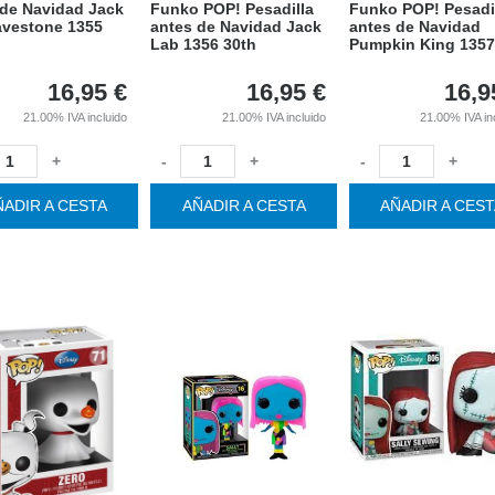
 de Navidad Jack
Funko POP! Pesadilla
Funko POP! Pesadi
avestone 1355
antes de Navidad Jack
antes de Navidad
Lab 1356 30th
Pumpkin King 1357
16,95
€
16,95
€
16,9
21.00%
IVA incluido
21.00%
IVA incluido
21.00%
IVA in
+
-
+
-
+
ÑADIR A CESTA
AÑADIR A CESTA
AÑADIR A CES