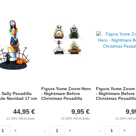
Figura Yume Zoom Hero
Figura Yume Zoom
 Sally Pesadilla
- Nightmare Before
- Nightmare Before
 de Navidad 17 cm
Christmas Pesadilla
Christmas Pesadill
44,95
€
9,95
€
9,9
21.00%
IVA incluido
21.00%
IVA incluido
21.00%
IVA in
+
-
+
-
+