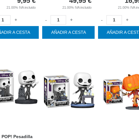
9,95
€
49,95
€
16,9
21.00%
IVA incluido
21.00%
IVA incluido
21.00%
IVA in
+
-
+
-
+
ÑADIR A CESTA
AÑADIR A CESTA
AÑADIR A CES
 POP! Pesadilla