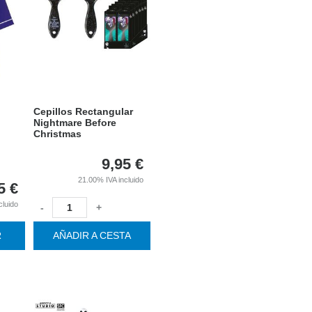
Cepillos Rectangular
Nightmare Before
Christmas
9,95
€
21.00%
IVA incluido
5
€
cluido
-
+
R
AÑADIR A CESTA