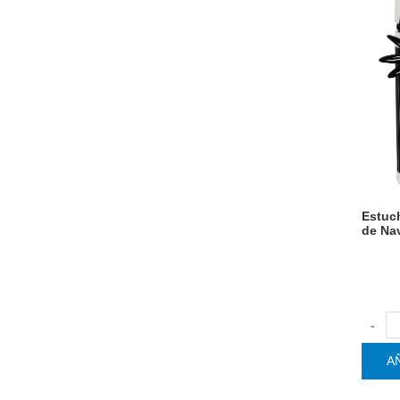
Estuch
de Na
-
A