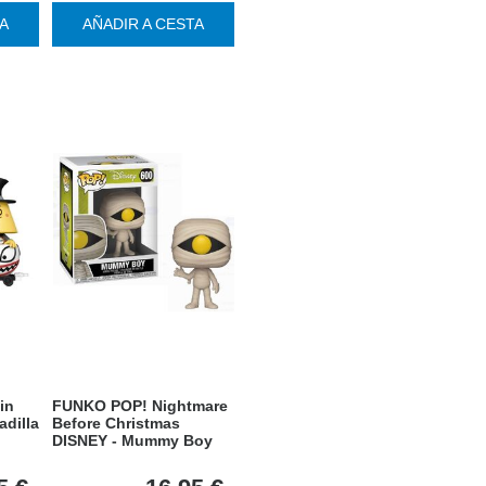
TA
AÑADIR A CESTA
in
FUNKO POP! Nightmare
adilla
Before Christmas
DISNEY - Mummy Boy