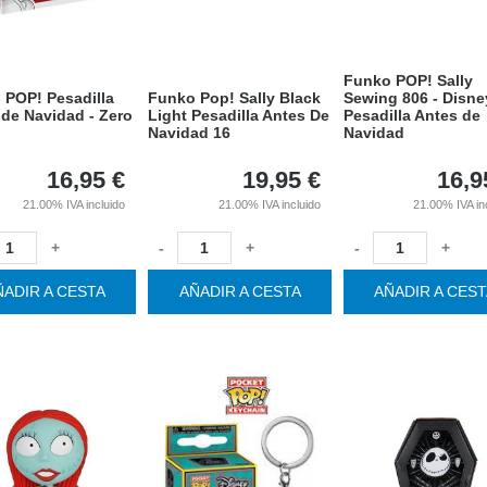
Funko POP! Sally
 POP! Pesadilla
Funko Pop! Sally Black
Sewing 806 - Disne
de Navidad - Zero
Light Pesadilla Antes De
Pesadilla Antes de
Navidad 16
Navidad
16,95
€
19,95
€
16,9
21.00%
IVA incluido
21.00%
IVA incluido
21.00%
IVA in
+
-
+
-
+
ÑADIR A CESTA
AÑADIR A CESTA
AÑADIR A CES