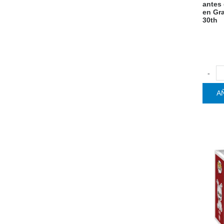
antes
en Gr
30th
-
A