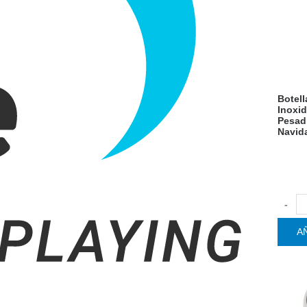
Botel
Inoxid
Pesadi
Navid
-
A