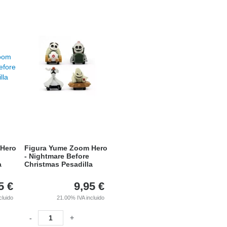
 Hero
Figura Yume Zoom Hero
- Nightmare Before
a
Christmas Pesadilla
5
€
9,95
€
cluido
21.00%
IVA incluido
-
+