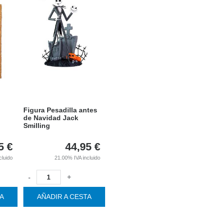
Figura Pesadilla antes
de Navidad Jack
Smilling
5
€
44,95
€
cluido
21.00%
IVA incluido
-
+
TA
AÑADIR A CESTA