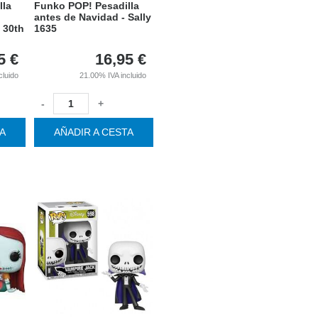
lla
Funko POP! Pesadilla
antes de Navidad - Sally
 30th
1635
5
€
16,95
€
cluido
21.00%
IVA incluido
-
+
TA
AÑADIR A CESTA