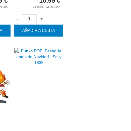
5
€
16,95
€
cluido
21.00%
IVA incluido
-
+
TA
AÑADIR A CESTA