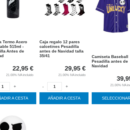
la Termo Acero
Caja regalo 12 pares
able 515ml -
calcetines Pesadilla
lla Antes de
antes de Navidad talla
ad
35/41
Camiseta Baseball
Pesadilla antes de
Navidad
22,95
€
29,95
€
21.00%
IVA incluido
21.00%
IVA incluido
39,9
21.00%
IVA in
+
-
+
ÑADIR A CESTA
AÑADIR A CESTA
SELECCIONA