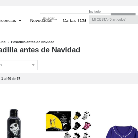
Invitado
MI CESTA
0
artículos
icencias
Novedades
Cartas TCG
Torneos TCG
Cine
Pesadilla antes de Navidad
adilla antes de Navidad
r
1
al
40
de
67