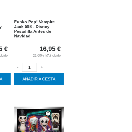
Funko Pop! Vampire
y
Jack 598 - Disney
Pesadilla Antes de
Navidad
5
€
16,95
€
cluido
21.00%
IVA incluido
-
+
TA
AÑADIR A CESTA