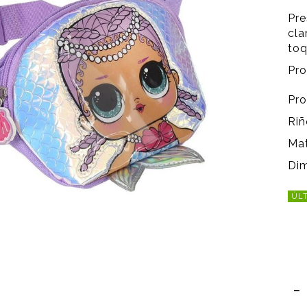
Pre
cla
toq
Pro
Pro
Riñ
Mat
Dim
ÚLT
-