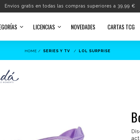
Envíos gratis en todas las compras superiores a 39,99 €
EGORÍAS
LICENCIAS
NOVEDADES
CARTAS TCG
HOME
SERIES Y TV
LOL SURPRISE
B
Dis
act