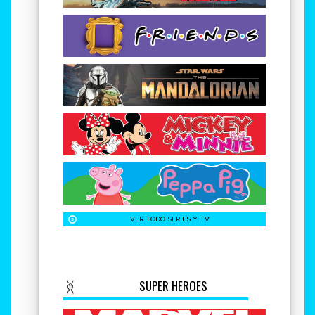
665 88 08 80
Geek Atmosphere C.C. Parc Central
665 88 11 55
Geek Atmosphere C.C. Arenas de Barcelona
658 75 44 44
Geek Atmosphere C.C. La Rosaleda
624 21 06 36
VER TODO SERIES Y TV
SUSCRÍBETE AL BOLETÍN
Indique su email para suscribirse a la lista de correo
SUPER HEROES
política de privacidad
He leído y acepto la