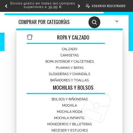
Envíos gratis en todas las compras
USUARIOS REGISTRADOS
superiores a 39,99 €
COMPRAR POR
CATEGORÍAS
Toggle
0
navigation
ROPA Y CALZADO
HOME
SERIES Y TV
MICKEY Y MINNIE
CALZADO
CAMISETAS
ROPA INTERIOR Y CALCETINES
PIJAMAS Y BATAS
SUDADERAS Y CHANDALS
BAÑADORES Y TOALLAS
MOCHILAS Y BOLSOS
BOLSOS Y RIÑONERAS
MOCHILA
MOCHILA MODA
MOCHILA INFANTIL
MONEDEROS Y BILLETERAS
NECESER Y ESTUCHES