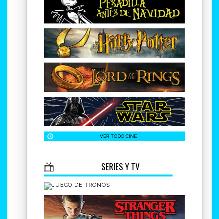
Geek Atmosphere C.C. El Paseo
xxx xx xx xx
Pedidos (solo Whatsapp)
Lunes-Viernes 9 a 17:30
680 44 99 05
Geek Atmosphere Castellón
600 37 07 69
Geek Atmosphere C.C. Marineda City
xxx xx xx xx
VER TODO CINE
Geek Atmosphere C.C. Thader
SERIES Y TV
xxx xx xx xx
Geek Atmosphere C.C. Mirador de Burgos
xxx xx xx xx
Geek Atmosphere C.C. La Fira