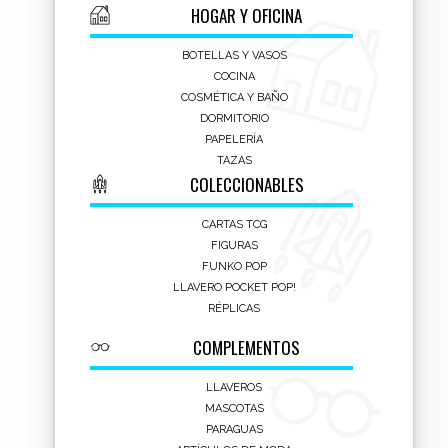
HOGAR Y OFICINA
BOTELLAS Y VASOS
COCINA
COSMÉTICA Y BAÑO
DORMITORIO
PAPELERÍA
TAZAS
COLECCIONABLES
Botella Sport Con Bloqueo
CARTAS TCG
Mickey
FIGURAS
FUNKO POP
LLAVERO POCKET POP!
Botella deportiva con bloqueo de
RÉPLICAS
seguridad y diseño de Mickey Mouse.
COMPLEMENTOS
Decoración infantil con ilustraciones
coloridas del personaje clásico.
LLAVEROS
MASCOTAS
Capacidad: 850 ml. Fabricada en plástico
PARAGUAS
resistente. Tapa abatible con boquilla de