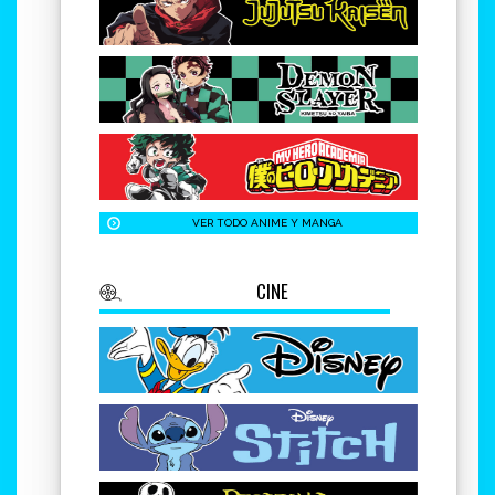
Geek Atmosphere Burriana
722 75 78 67
Geek Atmosphere C.C. Bonaire
613 22 41 21
VER TODO ANIME Y MANGA
Geek Atmosphere C.C. MN4
613 22 46 64
CINE
Geek Atmosphere C.C. Epicentre
685 28 78 70
Geek Atmosphere C.C. La Veronica
670 40 40 59
Geek Atmosphere C.C. La Sierra
xxx xx xx xx