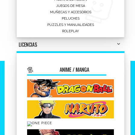
JUEGOS DE MESA
MUÑECAS Y ACCESORIOS
PELUCHES
PUZZLES Y MANUALIDADES
TAGS
ROLEPLAY
Infantil
LICENCIAS
ANIME / MANGA
Contacto
Regístrese
Envíos y devoluciones
Aviso legal
Política de cookies
Pago seguro