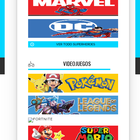
VER TODO SUPERHEROES
VIDEOJUEGOS
GESIO®
0.133 seg /
67 sql
/ 2 MB