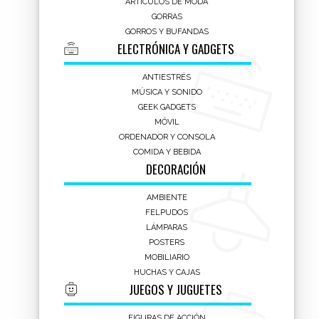
ARTÍCULOS DE MODA
silicona y mecanismo de bloqueo.
GORRAS
Producto con licencia oficial de Disney.
GORROS Y BUFANDAS
ELECTRÓNICA Y GADGETS
Ideal para niños y actividades escolares.
ANTIESTRÉS
Botella Sport Con Bloqueo Mickey
MÚSICA Y SONIDO
GEEK GADGETS
- 640 ml
MÓVIL
ORDENADOR Y CONSOLA
ÚLTIMAS UNIDADES EN STOCK
COMIDA Y BEBIDA
DECORACIÓN
ENTREGA 24/48 H
4,95
AMBIENTE
€
FELPUDOS
LÁMPARAS
21.00%
IVA incluido
POSTERS
MOBILIARIO
-
+
HUCHAS Y CAJAS
JUEGOS Y JUGUETES
AÑADIR A CESTA
FIGURAS DE ACCIÓN