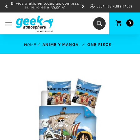
Envíos gratis en todas las compras
USUARIOS REGISTRADOS
superiores a 39,99 €
0
Toggle
navigation
HOME
ANIME Y MANGA
ONE PIECE