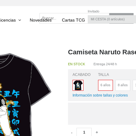
Invitado
MI CESTA
0
artículos
icencias
Novedades
Cartas TCG
Torneos TCG
Camiseta Naruto Ras
EN STOCK
Entrega 24/48 h
ACABADO
TALLA
6 años
8 años
Información sobre tallas y colores
-
+