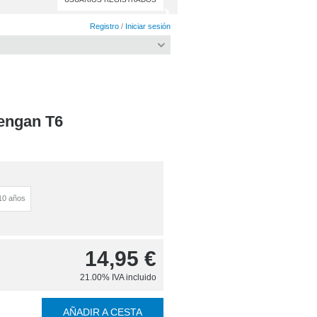
Registro
/
Iniciar sesión
engan T6
10 años
14,95
€
21.00%
IVA incluido
AÑADIR A CESTA