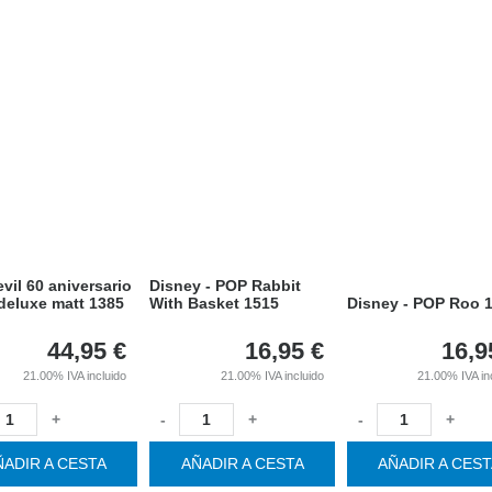
vil 60 aniversario
Disney - POP Rabbit
deluxe matt 1385
With Basket 1515
Disney - POP Roo 
44,95
€
16,95
€
16,9
21.00%
IVA incluido
21.00%
IVA incluido
21.00%
IVA in
+
-
+
-
+
ÑADIR A CESTA
AÑADIR A CESTA
AÑADIR A CES