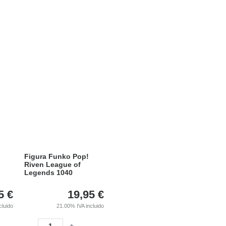
Figura Funko Pop!
Riven League of
Legends 1040
5
€
19,95
€
cluido
21.00%
IVA incluido
-
+