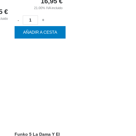
16,95
€
21.00%
IVA incluido
5
€
cluido
-
+
AÑADIR A CESTA
Funko 5 La Dama Y El