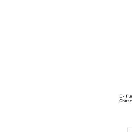
E - F
Chase
-