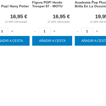
Figura POP! Horde
Academia Pop Plus
 Pop! Harry Potter
Trooper 87 - MOTU
Brilla En La Oscur
16,95
€
16,95
€
19,9
21.00%
IVA incluido
21.00%
IVA incluido
21.00%
IVA in
+
-
+
-
+
ÑADIR A CESTA
AÑADIR A CESTA
AÑADIR A CES