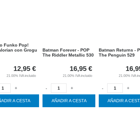
o Funko Pop!
lorian con Grogu
Batman Forever - POP
Batman Returns - 
The Riddler Metallic 530
The Penguin 529
12,95
€
16,95
€
16,9
21.00%
IVA incluido
21.00%
IVA incluido
21.00%
IVA in
+
-
+
-
+
ÑADIR A CESTA
AÑADIR A CESTA
AÑADIR A CES