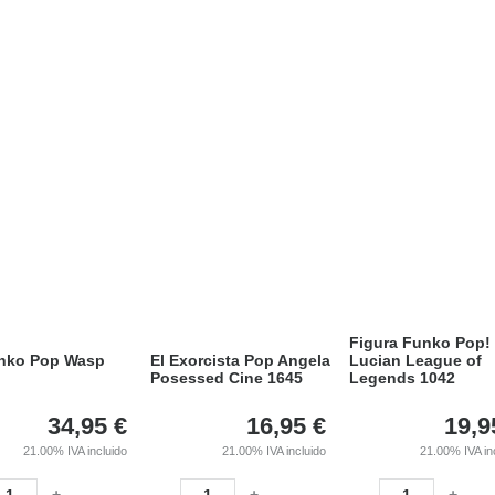
Figura Funko Pop!
unko Pop Wasp
El Exorcista Pop Angela
Lucian League of
Posessed Cine 1645
Legends 1042
34,95
€
16,95
€
19,9
21.00%
IVA incluido
21.00%
IVA incluido
21.00%
IVA in
+
-
+
-
+