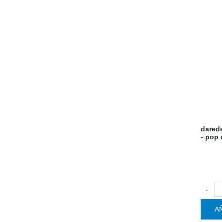
darede
- pop 
-
A