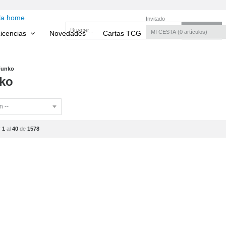
Invitado
MI CESTA
0
artículos
icencias
Novedades
Cartas TCG
Torneos TCG
Funko
ko
r
1
al
40
de
1578