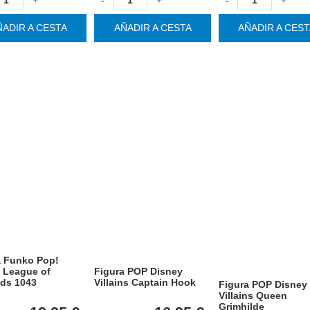
ÑADIR A CESTA
AÑADIR A CESTA
AÑADIR A CES
a Funko Pop!
 League of
Figura POP Disney
ds 1043
Villains Captain Hook
Figura POP Disney
Villains Queen
Grimhilde