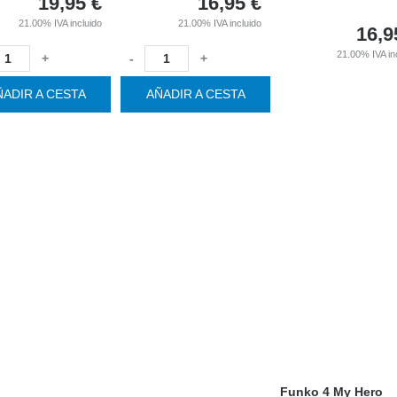
19,95
€
16,95
€
21.00%
IVA incluido
21.00%
IVA incluido
16,9
21.00%
IVA in
+
-
+
ÑADIR A CESTA
AÑADIR A CESTA
Funko 4 My Hero