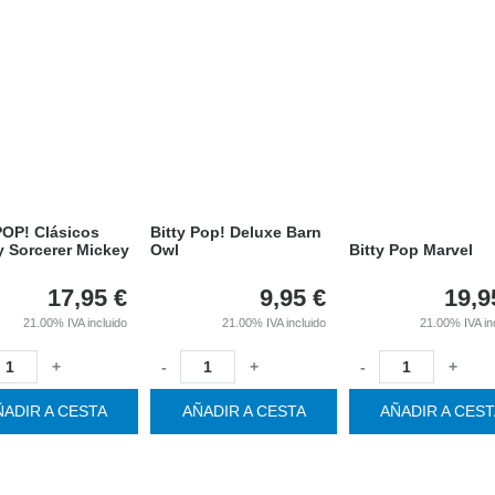
POP! Clásicos
Bitty Pop! Deluxe Barn
y Sorcerer Mickey
Owl
Bitty Pop Marvel
17,95
€
9,95
€
19,9
21.00%
IVA incluido
21.00%
IVA incluido
21.00%
IVA in
+
-
+
-
+
ÑADIR A CESTA
AÑADIR A CESTA
AÑADIR A CES