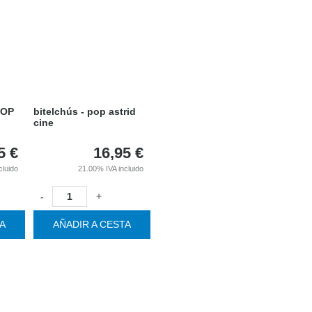
POP
bitelchús - pop astrid
cine
5
€
16,95
€
cluido
21.00%
IVA incluido
-
+
TA
AÑADIR A CESTA