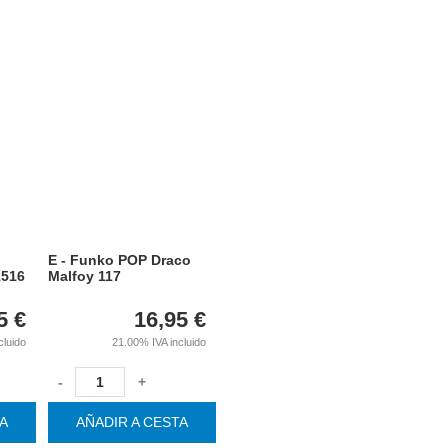
E - Funko POP Draco
1516
Malfoy 117
5
€
16,95
€
cluido
21.00%
IVA incluido
-
+
TA
AÑADIR A CESTA