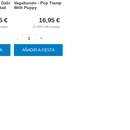
 Dabi
Vagabundo - Pop Tramp
idad
With Puppy
5
€
16,95
€
cluido
21.00%
IVA incluido
-
+
TA
AÑADIR A CESTA